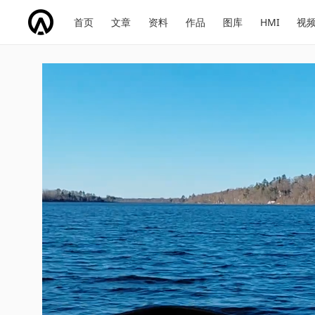
网
会
首页
文章
资料
作品
图库
HMI
视
址
展
话
投
导
导
题
票
航
航