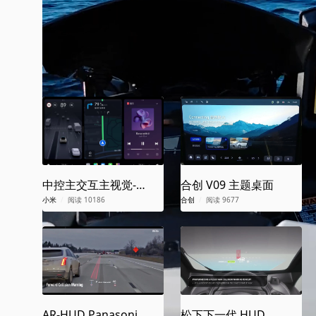
Kawasaki LX-S人机交互
喵小呆
/
产品策划师
/
3个月前
/
阅读2662
/
转载
其它品牌是这样做
中控主交互主视觉-
合创 V09 主题桌面
SU7
小米
/
阅读 10186
合创
/
阅读 9677
AR-HUD Panasonic
松下下一代 HUD