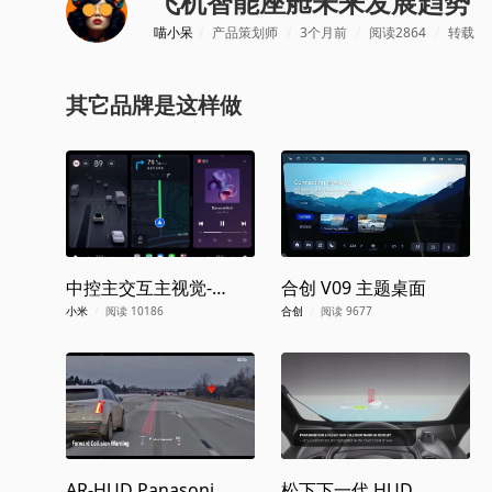
飞机智能座舱未来发展趋势
喵小呆
/
产品策划师
/
3个月前
/
阅读2864
/
转载
其它品牌是这样做
中控主交互主视觉-
合创 V09 主题桌面
SU7
小米
/
阅读 10186
合创
/
阅读 9677
AR-HUD Panasonic
松下下一代 HUD