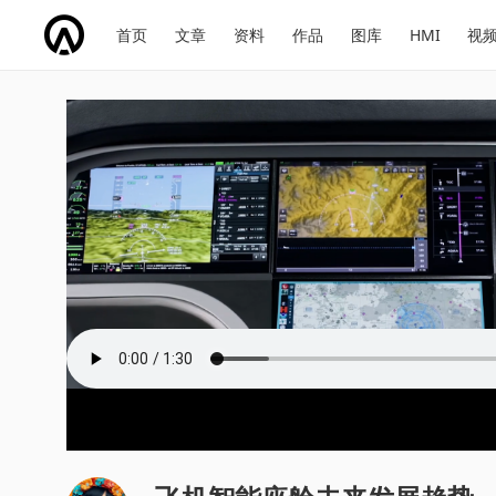
网
会
首页
文章
资料
作品
图库
HMI
视
址
展
话
投
导
导
题
票
航
航