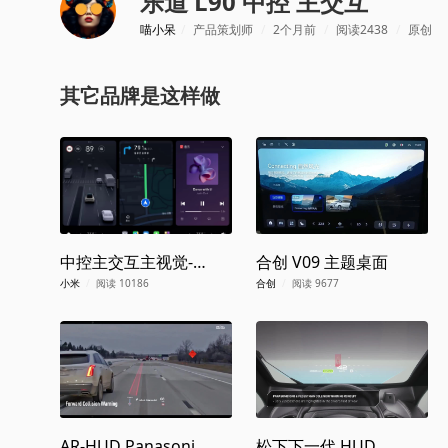
乐道 L90 中控 主交互
喵小呆
/
产品策划师
/
2个月前
/
阅读2438
/
原创
其它品牌是这样做
中控主交互主视觉-
合创 V09 主题桌面
SU7
小米
/
阅读 10186
合创
/
阅读 9677
AR-HUD Panasonic
松下下一代 HUD