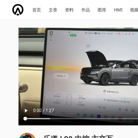
网
会
首页
文章
资料
作品
图库
HMI
视
址
展
话
投
导
导
题
票
航
航