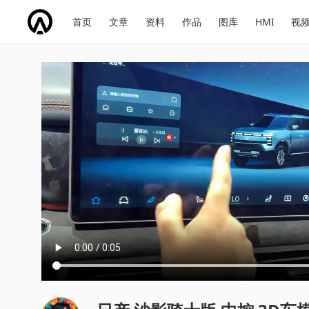
网
会
首页
文章
资料
作品
图库
HMI
视
址
展
话
投
导
导
题
票
航
航