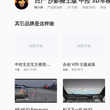
日产 沙影骑士版 中控 3D车
喵小呆
/
产品策划师
/
2个月前
/
阅读2826
/
原创
其它品牌是这样做
加载失败
加载失败
中控主交互主视觉-
合创 V09 主题桌面
SU7
小米
/
阅读 10186
合创
/
阅读 9677
AR-HUD Panasonic
松下下一代 HUD