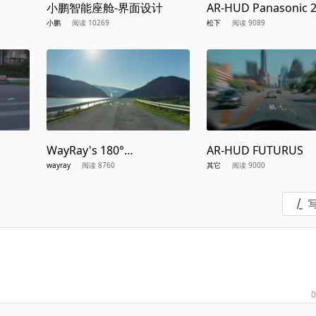
小鹏智能座舱-界面设计
AR-HUD Panasonic 
小鹏
/
阅读 10269
松下
/
阅读 9089
WayRay's 180°
AR-HUD FUTURUS
Holographic AR UX
wayray
/
阅读 8760
其它
/
阅读 9000
0