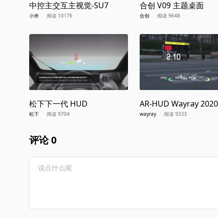
中控主交互主视觉-SU7
合创 V09 主题桌面
小米
/
阅读 10176
合创
/
阅读 9648
松下下一代 HUD
AR-HUD Wayray 2020
松下
/
阅读 9704
wayray
/
阅读 9333
评论 0