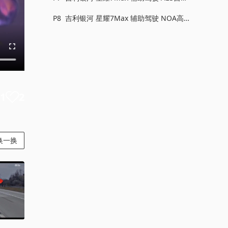
紧急避让
P8
吉利银河 星耀7Max 辅助驾驶 NOA高
速领航驾驶辅助
1
2
换一换