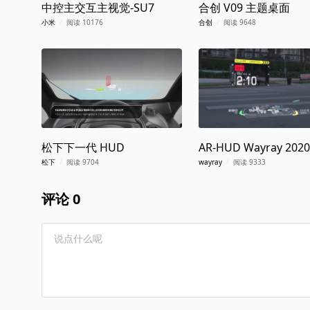
中控主交互主视觉-SU7
合创 V09 主题桌面
小米
/
阅读 10176
合创
/
阅读 9648
松下下一代 HUD
AR-HUD Wayray 2020
松下
/
阅读 9704
wayray
/
阅读 9333
评论 0