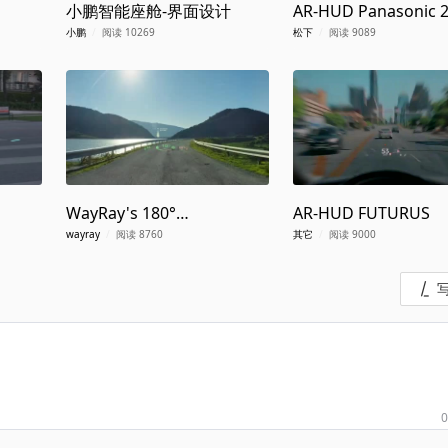
小鹏智能座舱-界面设计
AR-HUD Panasonic 
小鹏
/
阅读 10269
松下
/
阅读 9089
WayRay's 180°
AR-HUD FUTURUS
Holographic AR UX
wayray
/
阅读 8760
其它
/
阅读 9000
0