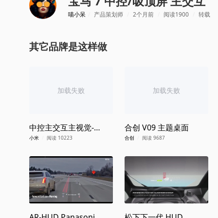
宝马 7 中控/吸顶屏 主交互
喵小呆
/
产品策划师
/
2个月前
/
阅读1900
/
转载
其它品牌是这样做
加载失败
加载失败
中控主交互主视觉-
合创 V09 主题桌面
SU7
小米
/
阅读 10223
合创
/
阅读 9687
AR-HUD Panasonic
松下下一代 HUD