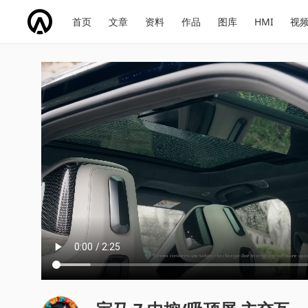
网
会
首页
文章
资料
作品
图库
HMI
视
址
展
话
投
导
导
题
票
航
航