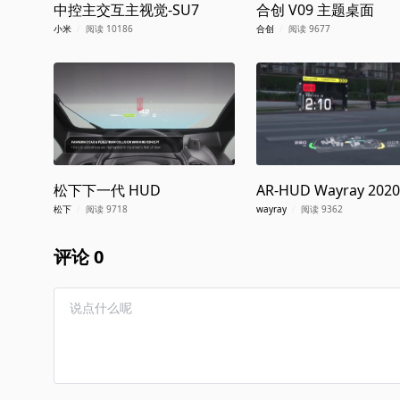
中控主交互主视觉-SU7
合创 V09 主题桌面
小米
/
阅读 10186
合创
/
阅读 9677
松下下一代 HUD
AR-HUD Wayray 2020
松下
/
阅读 9718
wayray
/
阅读 9362
评论 0