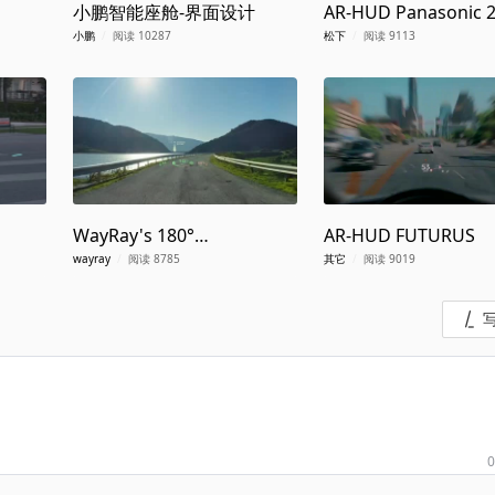
小鹏智能座舱-界面设计
AR-HUD Panasonic 
小鹏
/
阅读 10287
松下
/
阅读 9113
WayRay's 180°
AR-HUD FUTURUS
Holographic AR UX
wayray
/
阅读 8785
其它
/
阅读 9019
0