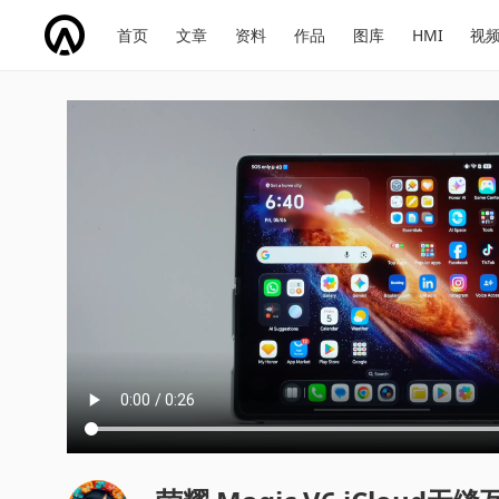
网
会
首页
文章
资料
作品
图库
HMI
视
址
展
话
投
导
导
题
票
航
航