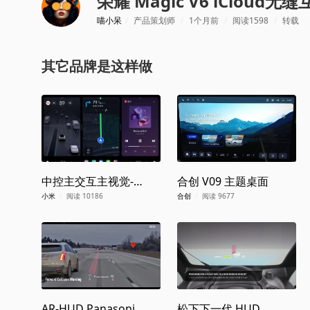
荣耀 Magic V6 iCloud无
喵小呆
/
产品策划师
/
1个月前
/
阅读1598
/
转载
其它品牌是这样做
中控主交互主视觉-
合创 V09 主题桌面
SU7
小米
/
阅读 10186
合创
/
阅读 9677
AR-HUD Panasonic
松下下一代 HUD