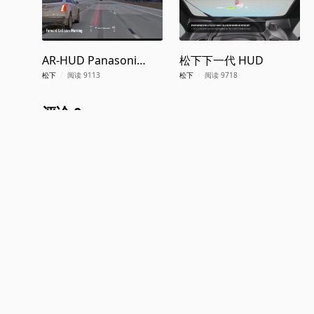
AR-HUD Panasonic
松下下一代 HUD
2024
松下
/
阅读 9113
松下
/
阅读 9718
评论 0
关于我们
/
联系我们
/
用户协议
/
隐私政策
/
意见反馈
Copyright © 2009 2015 pursuer design All rights reserved 京ICP备140561