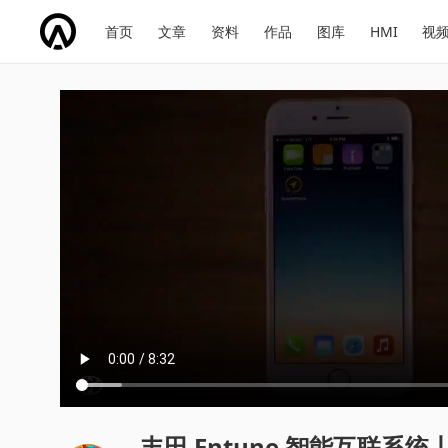
网
会
首页
文章
资料
作品
图库
HMI
视
址
展
话
投
导
导
题
票
航
航
丰田 Entune 智能互联系统丨