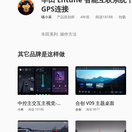
GPS连接
喵小呆
/
产品策划师
/
4年前
/
阅读18188
/
转载
丰田系列 操作方法
其它品牌是这样做
中控主交互主视觉-
合创 V09 主题桌面
SU7
小米
/
阅读 10186
合创
/
阅读 9677