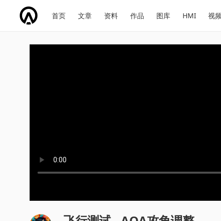
网
会
首页
文章
资料
作品
图库
HMI
视
址
展
话
投
导
导
题
票
航
航
飞行测试 - AOA攻角调整