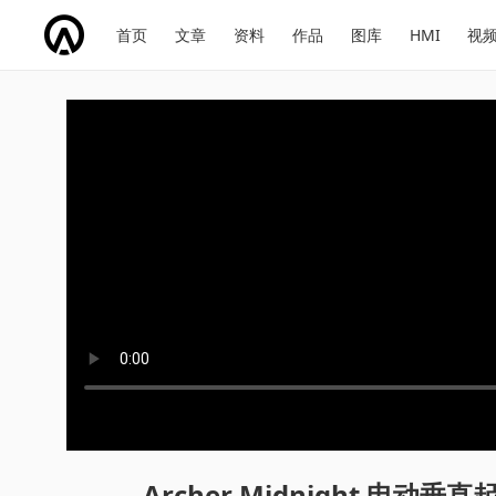
网
会
首页
文章
资料
作品
图库
HMI
视
址
展
话
投
导
导
题
票
航
航
Archer Midnight 电动垂