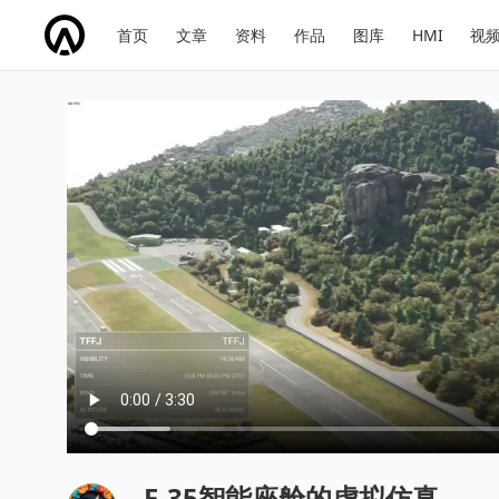
网
会
首页
文章
资料
作品
图库
HMI
视
址
展
话
投
导
导
题
票
航
航
F-35智能座舱的虚拟仿真