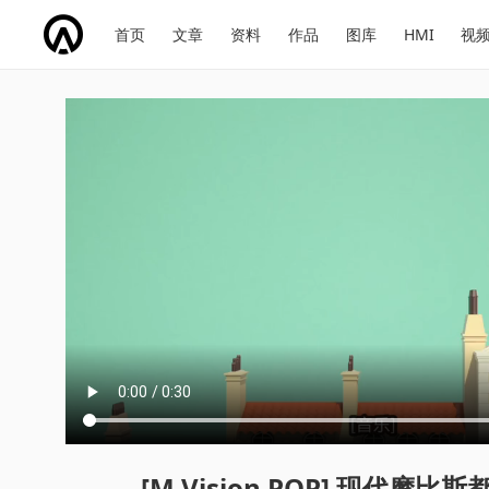
网
会
首页
文章
资料
作品
图库
HMI
视
址
展
话
投
导
导
题
票
航
航
[M.Vision POP] 现代摩