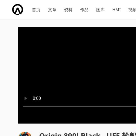
网
会
首页
文章
资料
作品
图库
HMI
视
址
展
话
投
导
导
题
票
航
航
Origin 890J Black - UE