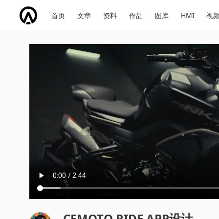
网
会
首页
文章
资料
作品
图库
HMI
视
址
展
话
投
导
导
题
票
航
航
CFMOTO RIDE APP设计