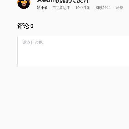
喵小呆
/
产品策划师
/
10个月前
/
阅读9944
/
转载
评论 0