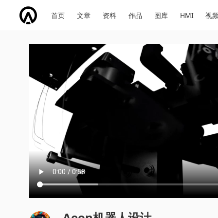
网
会
首页
文章
资料
作品
图库
HMI
视
址
展
话
投
导
导
题
票
航
航
Aeon机器人设计