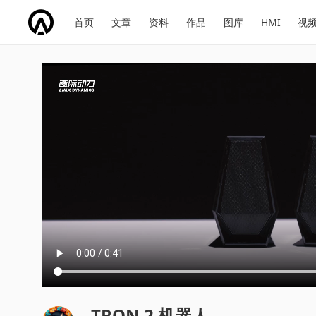
网
会
首页
文章
资料
作品
图库
HMI
视
址
展
话
投
导
导
题
票
航
航
TRON 2 机器人