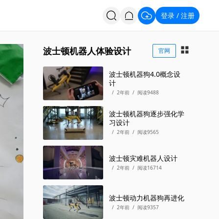
登录
注册
/
投票
招聘
波士顿机器人体验设计
官网
波士顿机器狗4.0概念设
计
/
2年前
/
阅读9488
波士顿机器狗逐步强化学
习设计
/
2年前
/
阅读9565
波士顿灾难机器人设计
/
2年前
/
阅读16714
波士顿动力机器狗再进化
/
2年前
/
阅读9357