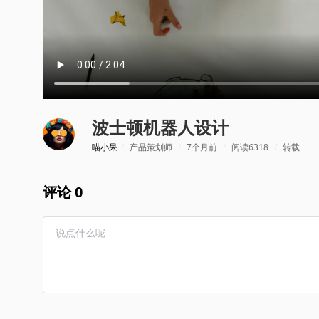
波士顿机器人设计
喵小呆
/
产品策划师
/
7个月前
/
阅读6318
/
转载
评论 0