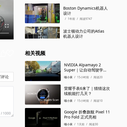
Boston Dynamics机器人
设计
/
1年前
/
阅读9747
波士顿动力公司的Atlas
机器人设计
/
1年前
/
阅读9617
相关视频
波士顿动力Spot 机器人
/
1年前
/
阅读9685
NVIDIA Alpamayo 2
Super｜让自动驾驶学会
“思考”再行动
写评论
波士顿动力人形机器人进
喵小呆
/
15小时前
/
阅读20
化:前翻、侧手翻,还能做
托马斯全旋
荣耀手表6来了｜猜猜这次
/
1年前
/
阅读7423
续航能打几天？
波士顿动力机器人首次进
喵小呆
/
15小时前
/
阅读10
厂干活
/
7个月前
/
阅读3124
Google 折叠旗舰 Pixel 11
 / 1000
Pro Fold 正式亮相
喵小呆
/
1天前
/
阅读30
波士顿机器人设计