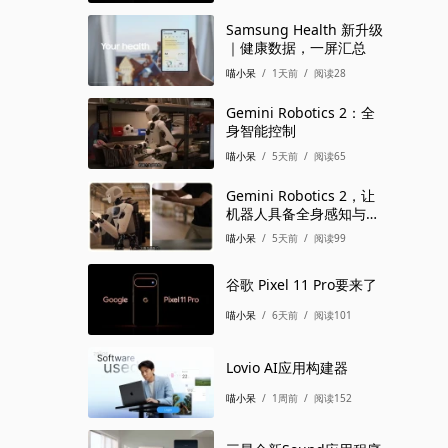
/
7个月前
/
阅读3159
Samsung Health 新升级
｜健康数据，一屏汇总
Gemini机器人加持，智
喵小呆
/
1天前
/
阅读28
能检测再进化 | 波士顿动
力 x 谷歌
/
3个月前
/
阅读1766
Gemini Robotics 2：全
身智能控制
AI 加持：看 Spot 机器人
喵小呆
/
5天前
/
阅读65
如何清扫房屋
/
3个月前
/
阅读1791
Gemini Robotics 2，让
机器人具备全身感知与协
走进波士顿动力实验室：
作能力
喵小呆
/
5天前
/
阅读99
Atlas 是如何学习的？
/
2个月前
/
阅读1168
谷歌 Pixel 11 Pro要来了
炸场！现代汽车官宣：部
喵小呆
/
6天前
/
阅读101
署 2.5 万台波士顿动力
/
2个月前
/
阅读1050
Lovio AI应用构建器
Atlas机器人献技，看看
喵小呆
/
1周前
/
阅读152
表演的怎么样？
/
3周前
/
阅读332