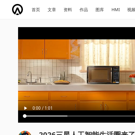
网
会
首页
文章
资料
作品
图库
HMI
视
址
展
话
投
导
导
题
票
航
航
2026三星人工智能生活圈来