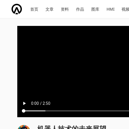
网
会
首页
文章
资料
作品
图库
HMI
视
址
展
话
投
导
导
题
票
航
航
机器人技术的未来展望