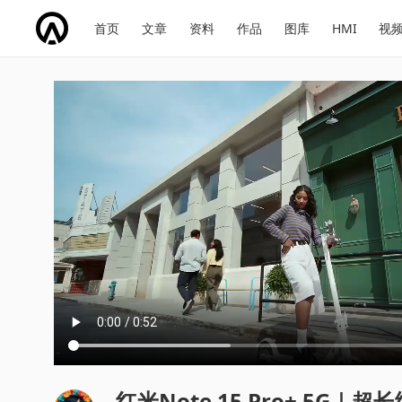
网
会
首页
文章
资料
作品
图库
HMI
视
址
展
话
投
导
导
题
票
航
航
红米Note 15 Pro+ 5G｜超