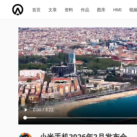
网
会
首页
文章
资料
作品
图库
HMI
视
址
展
话
投
导
导
题
票
航
航
小米手机2026年2月发布会