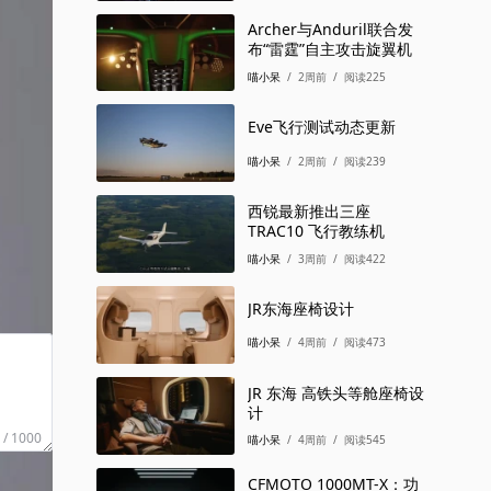
Archer与Anduril联合发
布“雷霆”自主攻击旋翼机
喵小呆
/
2周前
/
阅读225
Eve飞行测试动态更新
喵小呆
/
2周前
/
阅读239
西锐最新推出三座
TRAC10 飞行教练机
喵小呆
/
3周前
/
阅读422
写评论
JR东海座椅设计
喵小呆
/
4周前
/
阅读473
JR 东海 高铁头等舱座椅设
计
 / 1000
喵小呆
/
4周前
/
阅读545
CFMOTO 1000MT-X：功