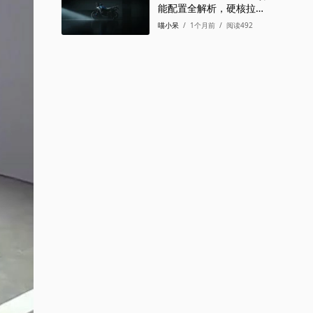
能配置全解析，硬核拉力
该有的样子
喵小呆
/
1个月前
/
阅读492