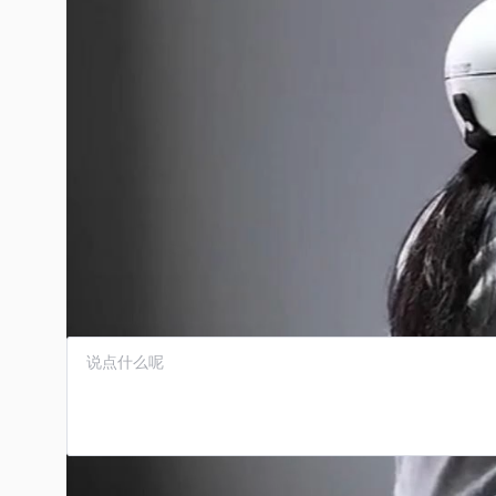
四足骑乘机器人走进现实，老
喵小呆
/
产品策划师
/
5个月前
/
阅读4766
/
转载
评论 0