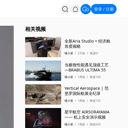
登录
注册
/
投票
招聘
相关视频
全新Aria Studio + 经济舱
首度揭晓
喵小呆
/
2天前
/
阅读61
当极致性能遇见顶级工艺
—BRABUS ULTIMA 55
喵小呆
/
1周前
/
阅读120
Vertical Aerospace | 范
堡罗国际航展全纪录
喵小呆
/
1周前
/
阅读132
星宇航空 AIRSORAYAMA
—— 机上安全演示视频
喵小呆
/
1周前
/
阅读243