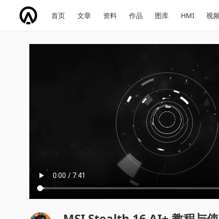
网
会
首页
文章
资料
作品
图库
HMI
视
址
展
话
投
导
导
题
票
航
航
MSI Stealth 16 AI+ 教程