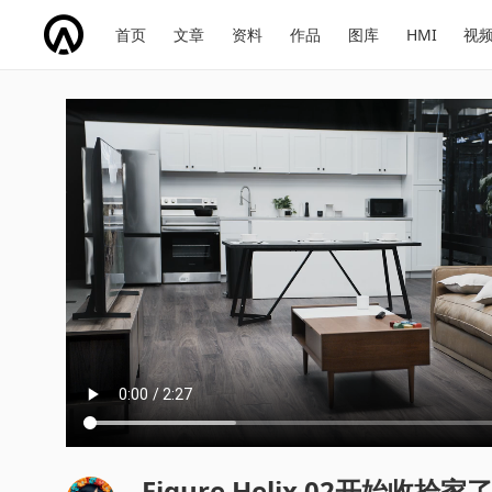
网
会
首页
文章
资料
作品
图库
HMI
视
址
展
话
投
导
导
题
票
航
航
Figure Helix 02开始收拾家