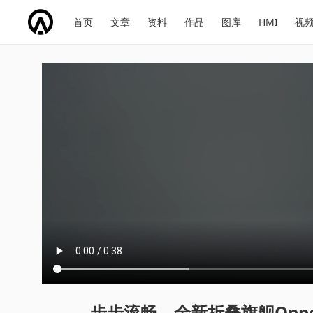
网
会
首页
文章
资料
作品
图库
HMI
视
址
展
话
投
导
导
题
票
航
航
步步流畅，全新折叠旗舰Oppof