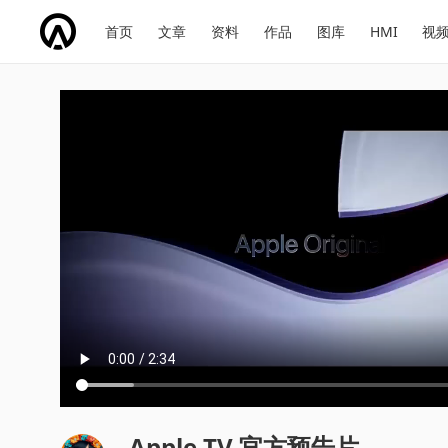
网
会
首页
文章
资料
作品
图库
HMI
视
址
展
话
投
导
导
题
票
航
航
Apple TV 官方预告片