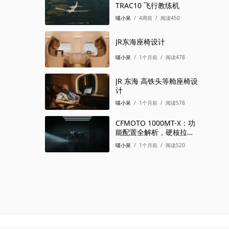
TRAC10 飞行教练机
喵小呆
/
4周前
/
阅读450
JR东海座椅设计
喵小呆
/
1个月前
/
阅读478
JR 东海 高铁头等舱座椅设
计
喵小呆
/
1个月前
/
阅读578
CFMOTO 1000MT-X：功
能配置全解析，硬核拉力
该有的样子
喵小呆
/
1个月前
/
阅读520