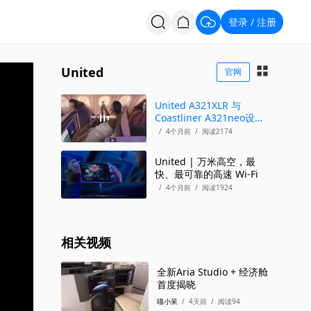
登录
注册
/
投票
招聘
United
官网
United A321XLR 与
Coastliner A321neo设
计
/
4个月前
/
阅读2174
United | 万米高空，最
快、最可靠的高速 Wi-Fi
/
4个月前
/
阅读1924
相关视频
全新Aria Studio + 经济舱
首度揭晓
喵小呆
/
4天前
/
阅读94