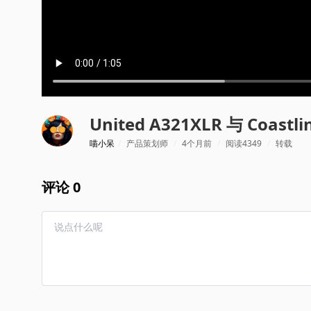
United A321XLR 与 Coastl
喵小呆
/
产品策划师
/
4个月前
/
阅读4349
/
转载
评论 0