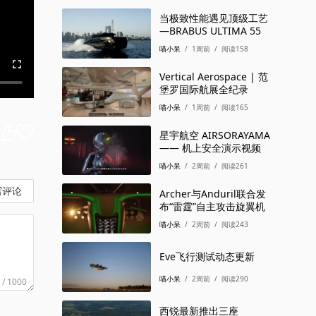
当极致性能遇见顶级工艺
—BRABUS ULTIMA 55
喵小呆
/
1周前
/
阅读158
Vertical Aerospace | 范
堡罗国际航展全纪录
喵小呆
/
1周前
/
阅读165
星宇航空 AIRSORAYAMA
—— 机上安全演示视频
喵小呆
/
2周前
/
阅读261
写评论
Archer与Anduril联合发
布“雷霆”自主攻击旋翼机
喵小呆
/
2周前
/
阅读243
Eve飞行测试动态更新
喵小呆
/
2周前
/
阅读290
 / 1000
西锐最新推出三座