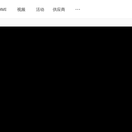
HMI
视频
活动
供应商
网址导航
会展导航
话题