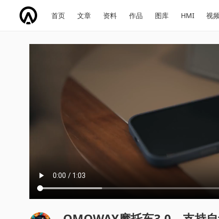
网
会
首页
文章
资料
作品
图库
HMI
视
址
展
话
投
导
导
题
票
航
航
OMOWAY摩托车3.0，支持