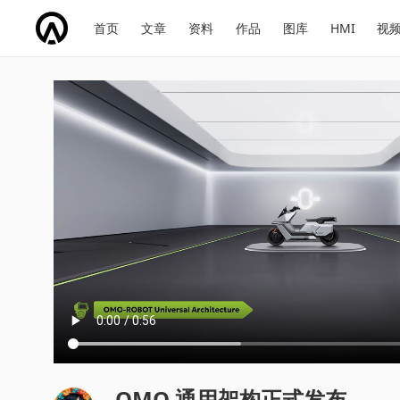
网
会
首页
文章
资料
作品
图库
HMI
视
址
展
话
投
导
导
题
票
航
航
OMO 通用架构正式发布