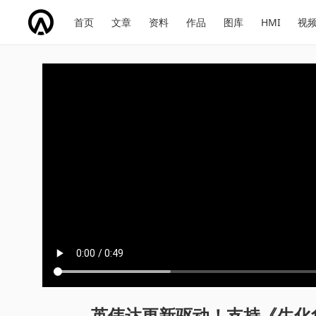
网
会
首页
文章
资料
作品
图库
HMI
视
址
展
话
投
导
导
题
票
航
航
英伟达更新驱动！支持《生化