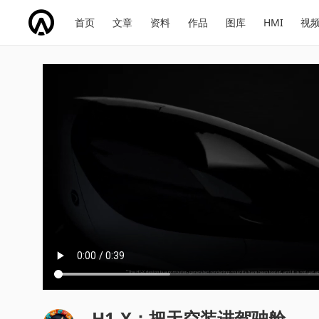
网
会
首页
文章
资料
作品
图库
HMI
视
址
展
话
投
导
导
题
票
航
航
H1-X：把天空装进驾驶舱