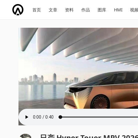
网
会
首页
文章
资料
作品
图库
HMI
视
址
展
话
投
导
导
题
票
航
航
日产 Hyper Touer MPV 202