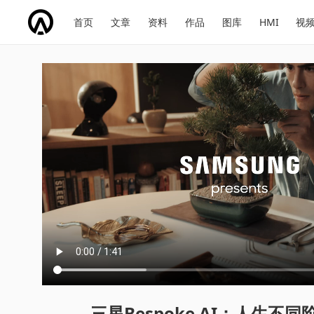
网
会
首页
文章
资料
作品
图库
HMI
视
址
展
话
投
导
导
题
票
航
航
三星Bespoke AI：人生不