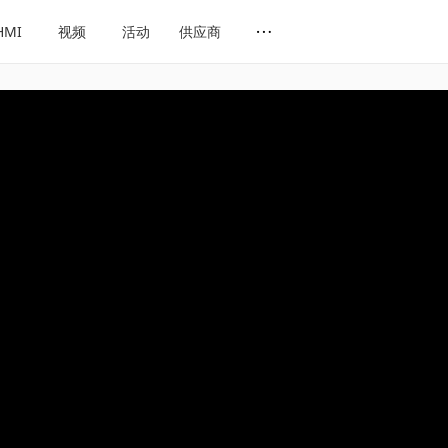
HMI
视频
活动
供应商
网址导航
会展导航
话题