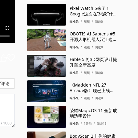
Pixel Watch 5来了！
Google这次在“想象”什
么？
喵小呆
/
刚刚
/
阅读0
OBOTIS AI Sapiens #5
开源人形机器人汉江边开
跑
喵小呆
/
刚刚
/
阅读0
Fable 5 将3D网页设计提
升至全新高度
喵小呆
/
刚刚
/
阅读0
写评论
《Madden NFL 27
Arcade版》现已上线
Apple Arcade
喵小呆
/
刚刚
/
阅读0
荣耀MagicOS 11 全新玻
璃透明设计
 / 1000
喵小呆
/
1天前
/
阅读16
BodyScan 2 | 你的健康