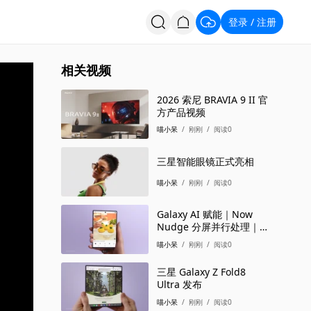
登录
注册
/
投票
招聘
相关视频
2026 索尼 BRAVIA 9 II 官
方产品视频
喵小呆
/
刚刚
/
阅读0
三星智能眼镜正式亮相
喵小呆
/
刚刚
/
阅读0
Galaxy AI 赋能｜Now
Nudge 分屏并行处理｜三
星Galaxy Z Fold8 Ult
喵小呆
/
刚刚
/
阅读0
三星 Galaxy Z Fold8
Ultra 发布
喵小呆
/
刚刚
/
阅读0