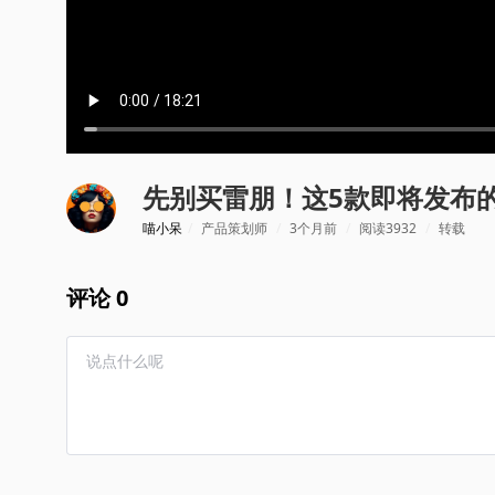
先别买雷朋！这5款即将发布的
喵小呆
/
产品策划师
/
3个月前
/
阅读3932
/
转载
评论 0