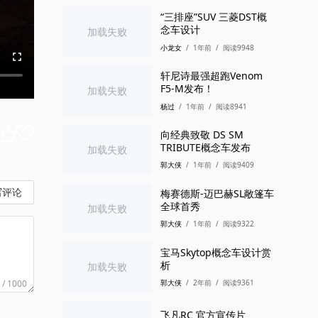
“三排座”SUV 三菱DST概
念车设计
加载失败
小龙女
/
1年前
/
阅读9948
轩尼诗最强超跑Venom
F5-M发布！
加载失败
杨过
/
1年前
/
阅读8941
向经典致敬 DS SM
TRIBUTE概念车发布
加载失败
郭大侠
/
1年前
/
阅读9409
写评论
梅赛德斯-迈巴赫SL敞篷车
全球首秀
加载失败
郭大侠
/
1年前
/
阅读9322
宝马Skytop概念车设计赏
析
加载失败
郭大侠
/
2年前
/
阅读9361
 / 1000
飞凡RC 官方宣传片