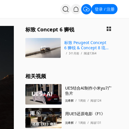
登录
注册
/
投票
招聘
标致 Concept 6 狮锐
标致 Peugeot Concept
6 狮锐 & Concept 8 琉明
概念 2026
/
3个月前
/
阅读1364
相关视频
UE5结合AI制作小米yu7广
告片
沈希辉
/
1周前
/
阅读124
用UE5还原电影《F1》
沈希辉
/
1周前
/
阅读131