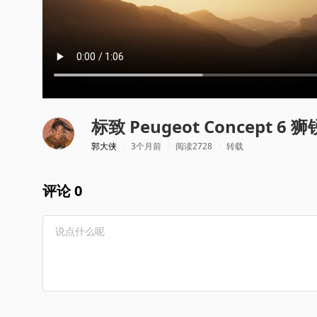
郭大侠
/
3个月前
/
阅读2728
/
转载
评论 0