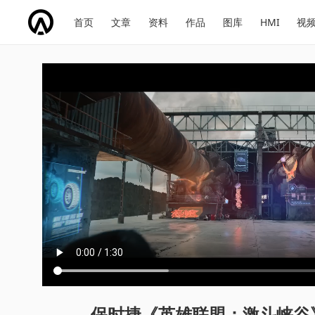
网
会
首页
文章
资料
作品
图库
HMI
视
址
展
话
投
导
导
题
票
航
航
保时捷《英雄联盟：激斗峡谷