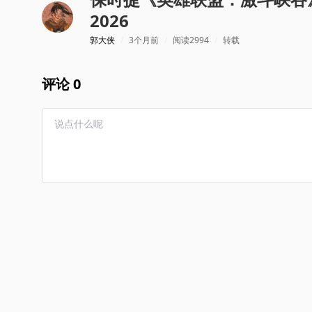
2026
郭大侠
/
3个月前
/
阅读2994
/
转载
评论 0