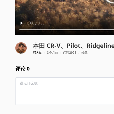
本田 CR-V、Pilot、Ridgeli
郭大侠
/
3个月前
/
阅读2958
/
转载
评论 0