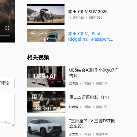
本田 CR-V SUV 2026
/
3个月前
/
阅读1580
本田 CR-V、Pilot、
Ridgeline与Passport
SUV 2026
/
3个月前
/
阅读1479
相关视频
本田 CR-V SUV 2026
/
1个月前
/
阅读870
UE5结合AI制作小米yu7广
告片
写评论
沈希辉
/
1周前
/
阅读124
用UE5还原电影《F1》
沈希辉
/
1周前
/
阅读131
“三排座”SUV 三菱DST概
 / 1000
念车设计
小龙女
/
1年前
/
阅读9948