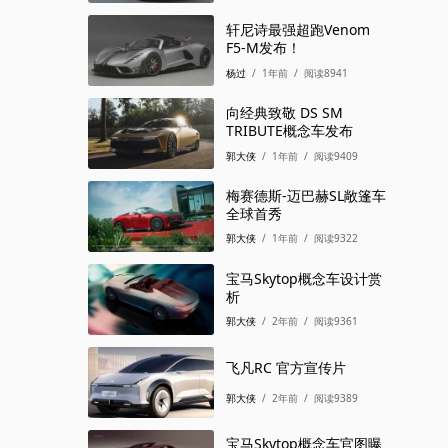
轩尼诗最强超跑Venom
F5-M发布！
杨过
/
1年前
/
阅读8941
向经典致敬 DS SM
TRIBUTE概念车发布
郭大侠
/
1年前
/
阅读9409
梅赛德斯-迈巴赫SL敞篷车
全球首秀
郭大侠
/
1年前
/
阅读9322
宝马Skytop概念车设计赏
析
郭大侠
/
2年前
/
阅读9361
飞凡RC 官方宣传片
郭大侠
/
2年前
/
阅读9389
宝马Skytop概念车官图曝