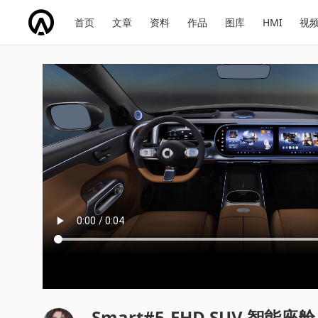
网
会
首页
文章
资料
作品
图库
HMI
视
址
展
话
投
导
导
题
票
航
航
Smart#5-EHD SUV 智能座舱