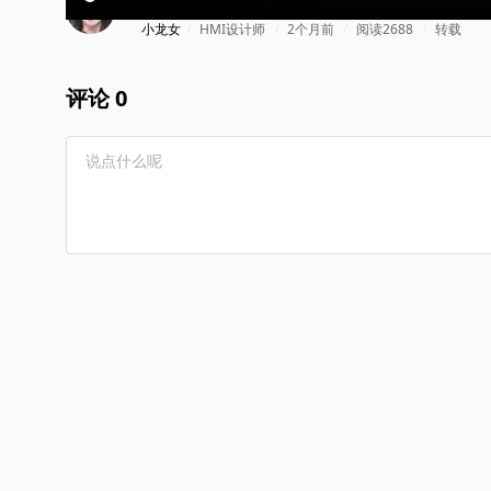
小龙女
/
HMI设计师
/
2个月前
/
阅读2688
/
转载
评论 0