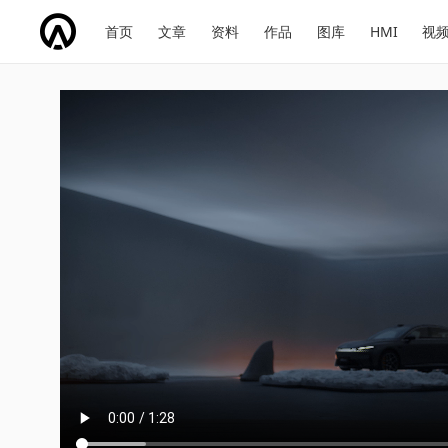
网
会
首页
文章
资料
作品
图库
HMI
视
址
展
话
投
导
导
题
票
航
航
Smart #6 轿车 2026