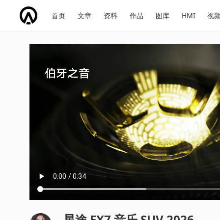
网
会
首页
文章
资料
作品
图库
HMI
视
址
展
话
投
导
导
题
票
航
航
星途 EX7 音乐 SUV 2026