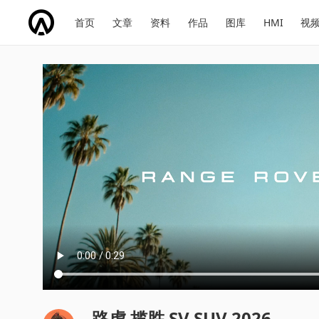
网
会
首页
文章
资料
作品
图库
HMI
视
址
展
话
投
导
导
题
票
航
航
路虎 揽胜 SV SUV 2026