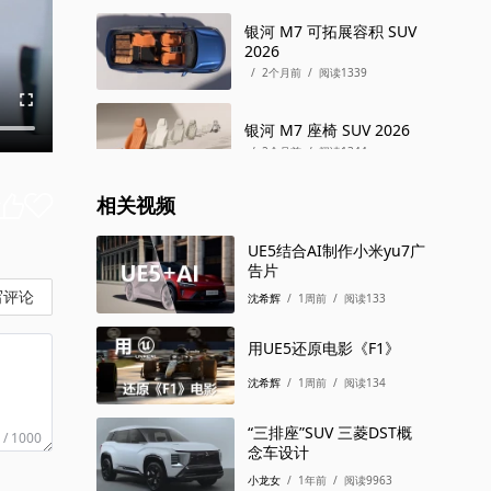
银河 M7 可拓展容积 SUV
2026
/
2个月前
/
阅读1339
银河 M7 座椅 SUV 2026
/
2个月前
/
阅读1344
相关视频
银河 M7 储物 SUV 2026
/
2个月前
/
阅读1313
UE5结合AI制作小米yu7广
告片
写评论
银河 M7 AI虚拟调校 SUV
沈希辉
/
1周前
/
阅读133
2026
/
2个月前
/
阅读1312
用UE5还原电影《F1》
沈希辉
/
1周前
/
阅读134
银河 M7 CST舒适制动
2.0 SUV 2026
/
2个月前
/
阅读1292
“三排座”SUV 三菱DST概
 / 1000
念车设计
银河 M7 车身侧倾控制
小龙女
/
1年前
/
阅读9963