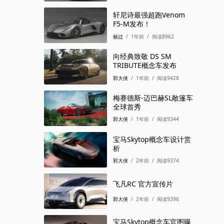
SUV 2026
/
2个月前
/
阅读1358
轩尼诗最强超跑Venom
F5-M发布！
杨过
/
1年前
/
阅读8962
向经典致敬 DS SM
TRIBUTE概念车发布
郭大侠
/
1年前
/
阅读9428
梅赛德斯-迈巴赫SL敞篷车
全球首秀
郭大侠
/
1年前
/
阅读9344
宝马Skytop概念车设计赏
析
郭大侠
/
2年前
/
阅读9374
飞凡RC 官方宣传片
郭大侠
/
2年前
/
阅读9396
宝马Skytop概念车官图曝