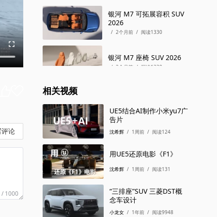
银河 M7 可拓展容积 SUV
2026
/
2个月前
/
阅读1330
银河 M7 座椅 SUV 2026
/
2个月前
/
阅读1338
相关视频
银河 M7 储物 SUV 2026
/
2个月前
/
阅读1287
UE5结合AI制作小米yu7广
告片
写评论
银河 M7 AI虚拟调校 SUV
沈希辉
/
1周前
/
阅读124
2026
/
2个月前
/
阅读1296
用UE5还原电影《F1》
沈希辉
/
1周前
/
阅读131
银河 M7 CST舒适制动
2.0 SUV 2026
/
2个月前
/
阅读1285
“三排座”SUV 三菱DST概
 / 1000
念车设计
银河 M7 车身侧倾控制
小龙女
/
1年前
/
阅读9948