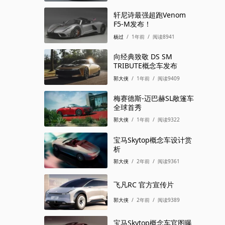
SUV 2026
/
2个月前
/
阅读1340
轩尼诗最强超跑Venom
F5-M发布！
杨过
/
1年前
/
阅读8941
向经典致敬 DS SM
TRIBUTE概念车发布
郭大侠
/
1年前
/
阅读9409
梅赛德斯-迈巴赫SL敞篷车
全球首秀
郭大侠
/
1年前
/
阅读9322
宝马Skytop概念车设计赏
析
郭大侠
/
2年前
/
阅读9361
飞凡RC 官方宣传片
郭大侠
/
2年前
/
阅读9389
宝马Skytop概念车官图曝