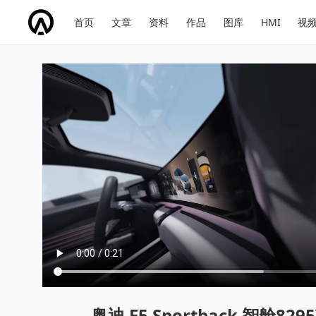
网
会
首页
文章
资料
作品
图库
HMI
视
址
展
话
投
导
导
题
票
航
航
奥迪 E5 Sportback 智舱82