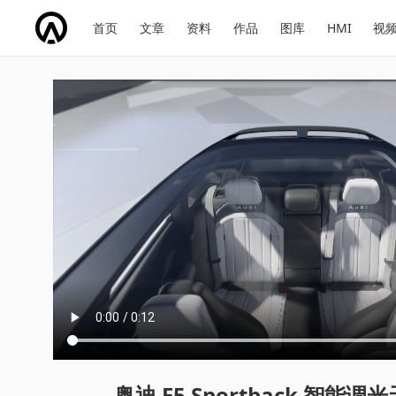
网
会
首页
文章
资料
作品
图库
HMI
视
址
展
话
投
导
导
题
票
航
航
奥迪 E5 Sportback 智能调