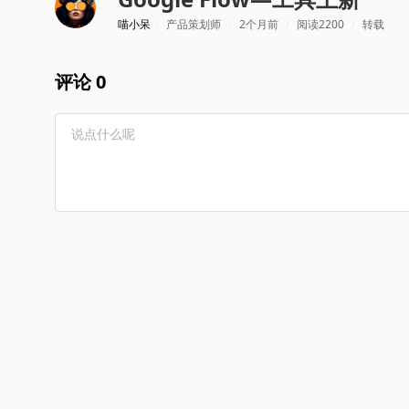
喵小呆
/
产品策划师
/
2个月前
/
阅读2200
/
转载
评论 0