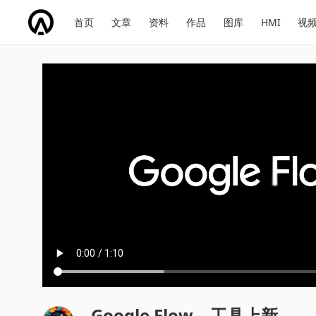
网
会
首页
文章
资料
作品
图库
HMI
视
址
展
话
投
导
导
题
票
航
航
Google Flow—工具上新