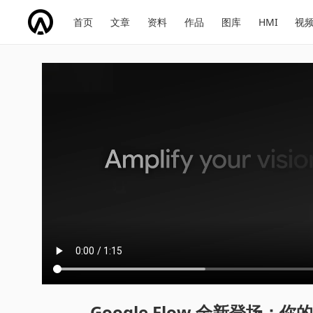
网
会
首页
文章
资料
作品
图库
HMI
视
址
展
话
投
导
导
题
票
航
航
Google Flow 全新登场：你