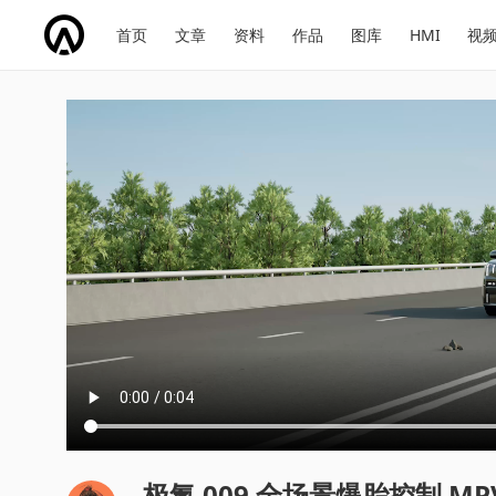
网
会
首页
文章
资料
作品
图库
HMI
视
址
展
话
投
导
导
题
票
航
航
极氪 009 全场景爆胎控制 MPV